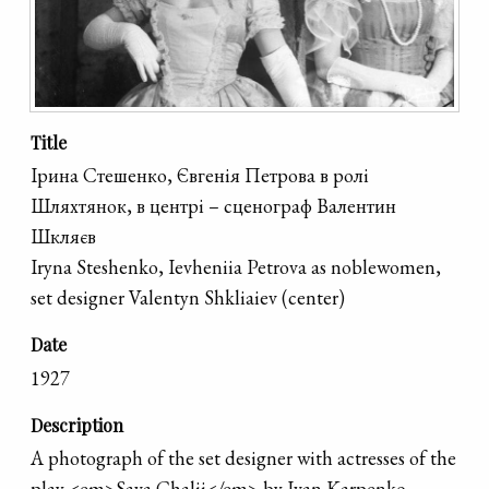
Title
Ірина Стешенко, Євгенія Петрова в ролі
Шляхтянок, в центрі – сценограф Валентин
Шкляєв
Iryna Steshenko, Ievheniia Petrova as noblewomen,
set designer Valentyn Shkliaiev (center)
Date
1927
Description
A photograph of the set designer with actresses of the
play <em>Sava Chalii</em> by Ivan Karpenko-