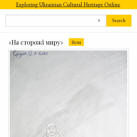
Skip to main content
Exploring Ukrainian Cultural Heritage Online
Search
«На сторожі миру»
Item