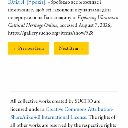
Юлія Я. [9 років]
. «Зробимо все можливе і
неможливе, щоб всі захоплені окупантами діти
повернулися на Батьківщину.».
Exploring Ukrainian
Cultural Heritage Online
, accessed August 7, 2026,
https://gallery.sucho.org/items/show/528
← Previous Item
Next Item →
All collective works created by SUCHO are
licensed under a
Creative Commons Attribution-
ShareAlike 4.0 International License
. The rights of
all other works are reserved by the respective rights