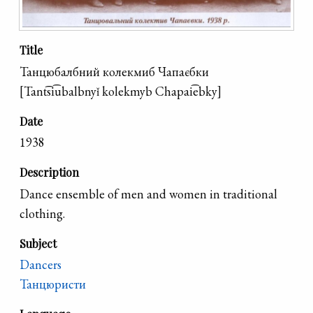
Title
Танцюбалбний колекмиб Чапаєбки
[Tant͡si͡ubalbnyǐ kolekmyb Chapai͡ebky]
Date
1938
Description
Dance ensemble of men and women in traditional
clothing.
Subject
Dancers
Танцюристи