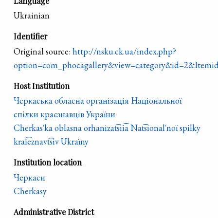
Language
Ukrainian
Identifier
Original source:
http://nsku.ck.ua/index.php?
option=com_phocagallery&view=category&id=2&Itemi
Host Institution
Черкаська обласна організація Національної
спілки краєзнавців України
Cherkas′ka oblasna orhanizat͡sii͡a Nat͡sional′noï spilky
krai͡eznavt͡siv Ukraïny
Institution location
Черкаси
Cherkasy
Administrative District