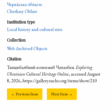
Черка́ська о́бласть
Cherkasy Oblast
Institution type
Local history and cultural sites
Collection
Web Archived Objects
Citation
Танцюбалбний колекмиб Чапаєбки.
Exploring
Ukrainian Cultural Heritage Online
, accessed August
8, 2026, https://gallery.sucho.org/items/show/210
← Previous Item
Next Item →