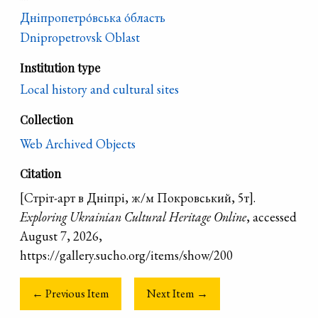
Дніпропетро́вська о́бласть
Dnipropetrovsk Oblast
Institution type
Local history and cultural sites
Collection
Web Archived Objects
Citation
[Cтріт-арт в Дніпрі, ж/м Покровський, 5т].
Exploring Ukrainian Cultural Heritage Online
, accessed
August 7, 2026,
https://gallery.sucho.org/items/show/200
← Previous Item
Next Item →