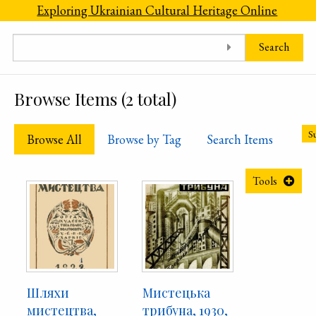
Skip to main content
Exploring Ukrainian Cultural Heritage Online
Search
Browse Items (2 total)
Su
Browse All
Browse by Tag
Search Items
Tools
Шляхи
Мистецька
мистецтва,
трибуна, 1930,