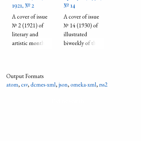
1921, № 2
№ 14
A cover of issue
A cover of issue
№ 2 (1921) of
№ 14 (1930) of
literary and
illustrated
artistic monthly
biweekly of the
published in
All-Ukrainian
Kharkiv in 1921-
Committee of
1923.
the Trade Union
Output Formats
of Artists.
atom
,
csv
,
dcmes-xml
,
json
,
omeka-xml
,
rss2
Published in
Kharkiv in 1930–
Refine search
1931.