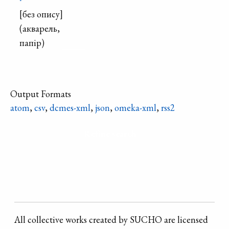
[без опису]
(акварель,
папір)
Output Formats
atom
,
csv
,
dcmes-xml
,
json
,
omeka-xml
,
rss2
Refine search
All collective works created by SUCHO are licensed