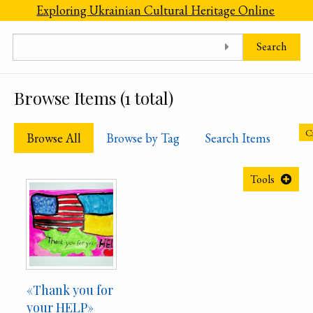
Skip to main content
Exploring Ukrainian Cultural Heritage Online
Search
Browse Items (1 total)
Cr
Browse All
Browse by Tag
Search Items
Tools
«Thank you for
your HELP»