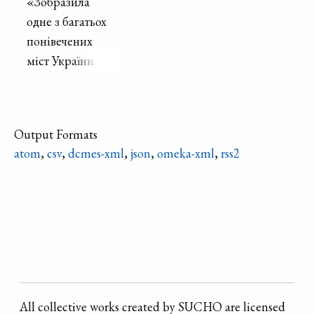
«Зобразила
одне з багатьох
понівечених
міст України.
Російські
війська
перетворюють
Output Formats
дома на купу
atom
,
csv
,
dcmes-xml
,
json
,
omeka-xml
,
rss2
руїн.»
Refine search
All collective works created by SUCHO are licensed