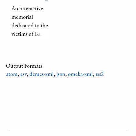
An interactive
memorial
dedicated to the
victims of Babyn
Yar.
Output Formats
atom
,
csv
,
dcmes-xml
,
json
,
omeka-xml
,
rss2
Refine search