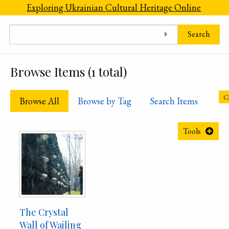
Skip to main content
Exploring Ukrainian Cultural Heritage Online
Search
Browse Items (1 total)
C
Browse All
Browse by Tag
Search Items
Tools
The Crystal
Wall of Wailing