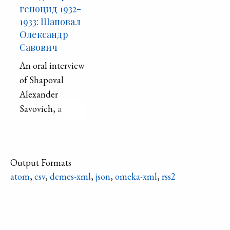
геноцид 1932-
1933: Шаповал
Олександр
Савович
An oral interview
of Shapoval
Alexander
Savovich, a
Holodomor
survivor,
recorded by
Output Formats
Vyhodovanets′
atom
,
csv
,
dcmes-xml
,
json
,
omeka-xml
,
rss2
Olga Vasylivna
and Artemenko
Refine search
Larysa Olehivna
in