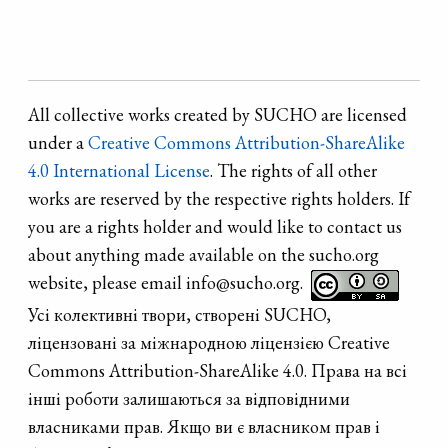
Kostiantynivka
village,
Smilyansky
district,
All collective works created by SUCHO are licensed
Cherkasy region.
under a
Creative Commons Attribution-ShareAlike
4.0 International License
. The rights of all other
works are reserved by the respective rights holders. If
you are a rights holder and would like to contact us
about anything made available on the sucho.org
website, please email info@sucho.org.
Усі колективні твори, створені SUCHO,
ліцензовані за міжнародною ліцензією Creative
Commons Attribution-ShareAlike 4.0. Права на всі
інші роботи залишаються за відповідними
власниками прав. Якщо ви є власником прав і