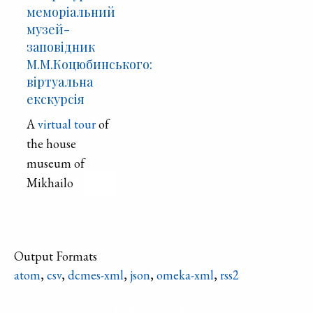
меморіальний
музей-
заповідник
М.М.Коцюбинського:
віртуальна
екскурсія
A
virtual tour
of
the house
museum of
Mikhailo
Kotsyubinsky in
Chernihiv.
Output Formats
atom
,
csv
,
dcmes-xml
,
json
,
omeka-xml
,
rss2
Refine search