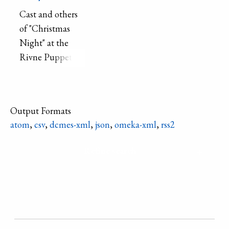
Cast and others
of "Christmas
Night" at the
Rivne Puppet
Theatre, a play
based on the folk
puppet Vertep by
Output Formats
M. Markevich.
atom
,
csv
,
dcmes-xml
,
json
,
omeka-xml
,
rss2
Cast are in
costume, and all
Refine search
are standing or
kneeling in front
of the puppet
stage.