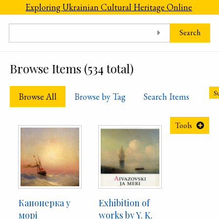
Skip to main content
Exploring Ukrainian Cultural Heritage Online
Search
Browse Items (534 total)
Su
Browse All
Browse by Tag
Search Items
Tools
Канонерка у
Exhibition of
морі
works by Y. K.