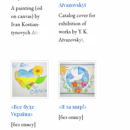
Aǐvazovskyǐ
A painting (oil
Catalog cover for
on canvas) by
exhibition of
Ivan Ko­stian­
works by Y. K.
tyno­vych Aǐ­va­
Aǐvazovskyǐ,
zovs′­kyǐ . Second
showing a ship
half of the 19th
and rowboat near
century.
shore.
«Все буде
«Я за мир!»
Україна»
[без опису]
[без опису]