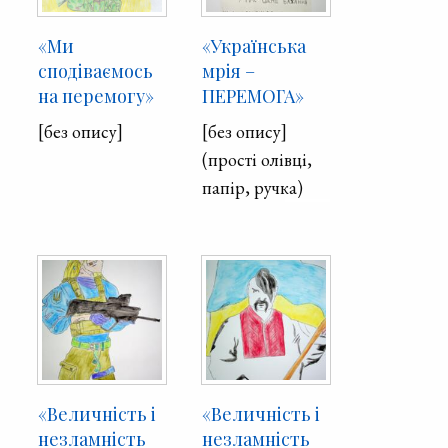
«Ми
«Українська
сподіваємось
мрія –
на перемогу»
ПЕРЕМОГА»
[без опису]
[без опису]
(прості олівці,
папір, ручка)
«Величність і
«Величність і
незламність
незламність