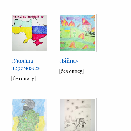
«Україна
«Війна»
переможе»
[без опису]
[без опису]