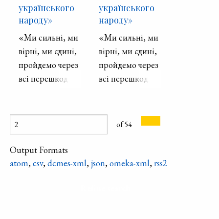
українського
українського
народу»
народу»
«Ми сильні, ми
«Ми сильні, ми
вірні, ми єдині,
вірні, ми єдині,
пройдемо через
пройдемо через
всі перешкоди
всі перешкоди
разом і
разом і
вдихнемо чисте
вдихнемо чисте
повітря у
повітря у
of 54
вільній Україні!
вільній Україні!
Слава Україні!»
Слава Україні!»
Output Formats
atom
,
csv
,
dcmes-xml
,
json
,
omeka-xml
,
rss2
Refine search