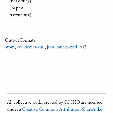
[без опису]
(Барви
натхнення)
Output Formats
atom
,
csv
,
dcmes-xml
,
json
,
omeka-xml
,
rss2
Refine search
All collective works created by SUCHO are licensed
under a
Creative Commons Attribution-ShareAlike