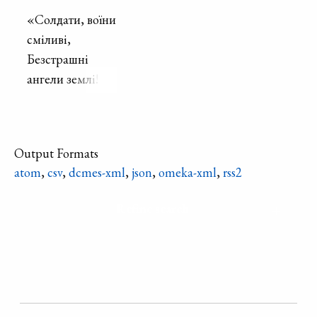
«Солдати, воїни
сміливі,
Безстрашні
ангели землі!
За вас молитва
моя лине,
Output Formats
За мир і правду
atom
,
csv
,
dcmes-xml
,
json
,
omeka-xml
,
rss2
на землі!»
Refine search