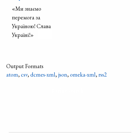
«Ми знаємо
перемога за
Україною! Слава
Україні!»
Output Formats
atom
,
csv
,
dcmes-xml
,
json
,
omeka-xml
,
rss2
Refine search