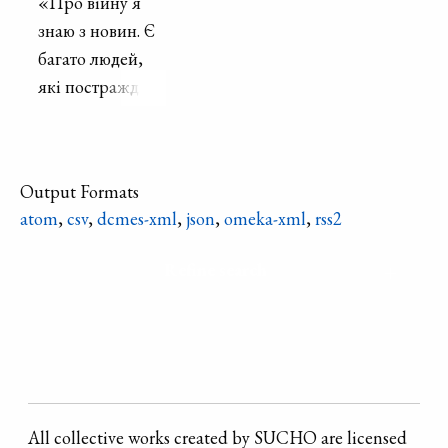
«Про війну я
знаю з новин. Є
багато людей,
які постраждали
і роз’єдналися
сім’ї під час
війни. Моя
Output Formats
мрія, така як і в
atom
,
csv
,
dcmes-xml
,
json
,
omeka-xml
,
rss2
усіх людей, щоб
закінчилась
Refine search
війна. Всі
повернулися до
своїх домівок. Ні
війні!»
All collective works created by SUCHO are licensed