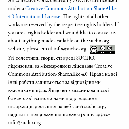
All collective works created by SUCHO are licensed
under a
Creative Commons Attribution-ShareAlike
4.0 International License
. The rights of all other
works are reserved by the respective rights holders. If
you are a rights holder and would like to contact us
about anything made available on the sucho.org
website, please email info@sucho.org.
Усі колективні твори, створені SUCHO,
ліцензовані за міжнародною ліцензією Creative
Commons Attribution-ShareAlike 4.0. Права на всі
інші роботи залишаються за відповідними
власниками прав. Якщо ви є власником прав і
бажаєте зв’язатися з нами щодо надання
інформації, доступної на веб-сайті sucho.org,
надішліть повідомлення на електронну адресу
info@sucho.org.