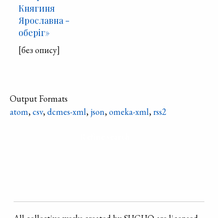
Княгиня
Ярославна -
оберіг»
[без опису]
Output Formats
atom
,
csv
,
dcmes-xml
,
json
,
omeka-xml
,
rss2
Refine search