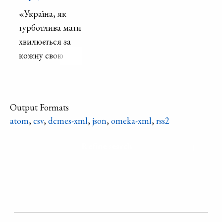
«Україна, як
турботлива мати
хвилюється за
кожну свою
дитину. Адже її
діти, її квіти – це
її майбутнє.»
Output Formats
atom
,
csv
,
dcmes-xml
,
json
,
omeka-xml
,
rss2
Refine search