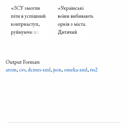
«ЗСУ змогли
«Українські
піти в успішний
воїни вибивають
контрнаступ,
орків з міста.
руйнуючи плани
Дитячий
путіна. Вперед
майданчик поки
до Перемоги!
що пустує. Діти
Слава ЗСУ!»
в укриттях не
Output Formats
дочекають, коли
atom
,
csv
,
dcmes-xml
,
json
,
omeka-xml
,
rss2
знову зможуть
зустрітись з
Refine search
друзями на
своєму
майданчику. »