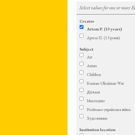
Select values for one or more 
Creator
Artem P. (13 years)
Артем П. (13 років)
Subject
Art
Artists
Children
Russian-Ukrainian War
Дітлахи
Мистецтво
Російсько-українська війна
Художники
Institution location