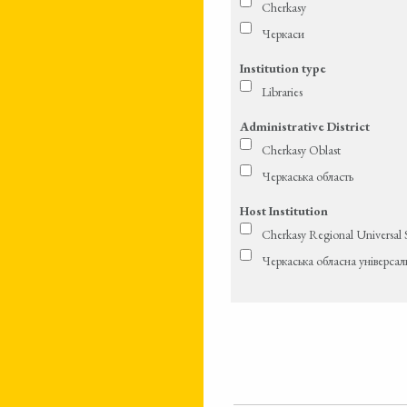
Cherkasy
Черкаси
Institution type
Libraries
Administrative District
Cherkasy Oblast
Черкаська область
Host Institution
Cherkasy Regional Universal 
Черкаська обласна універсал