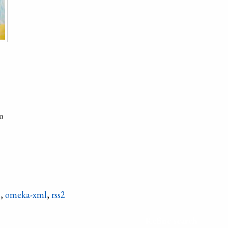
ю
n
,
omeka-xml
,
rss2
Refine search