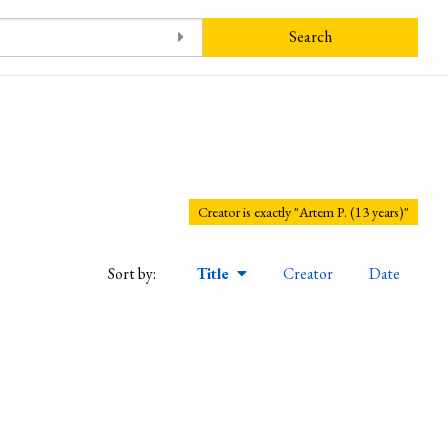
Search
Creator is exactly "Artem P. (13 years)"
Sort by:
Title
Creator
Date