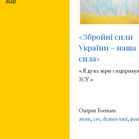
Map
«Збройні сили
України – наша
сила»
«Я дуже вірю і підтриму
ЗСУ.»
Output Formats
atom
,
csv
,
dcmes-xml
,
jso