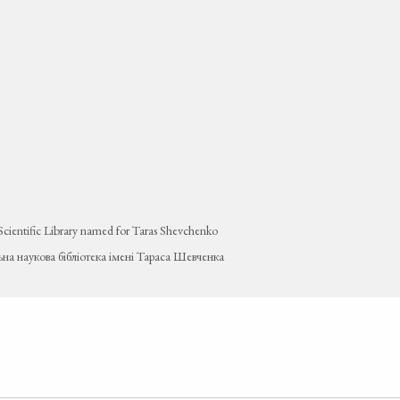
Scientific Library named for Taras Shevchenko
ьна наукова бібліотека імені Тараса Шевченка