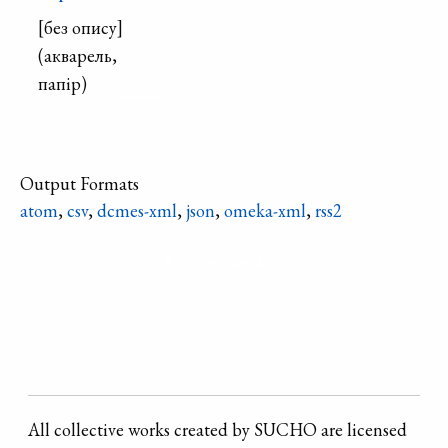
[без опису]
(акварель,
папір)
Output Formats
atom
,
csv
,
dcmes-xml
,
json
,
omeka-xml
,
rss2
Refine search
All collective works created by SUCHO are licensed