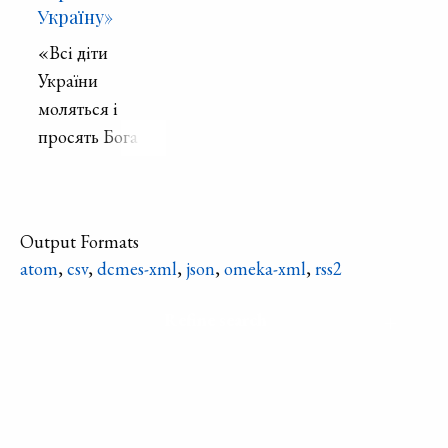
Україну»
«Всі діти
України
моляться і
просять Бога
вберегти
Україну.»
Output Formats
atom
,
csv
,
dcmes-xml
,
json
,
omeka-xml
,
rss2
Refine search