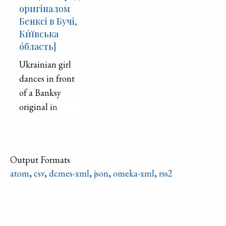
оригіналом
Бенксі в Бучі,
Ки́ївська
о́бласть]
Ukrainian girl
dances in front
of a Banksy
original in
Bucha. "I got
lucky on that
one, the girl
Output Formats
showed up at the
atom
,
csv
,
dcmes-xml
,
json
,
omeka-xml
,
rss2
perfect moment!"
- quote Stephan
Refine search
Goss on Twitter.