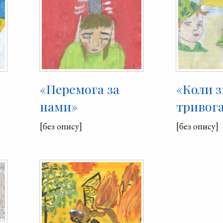
«Перемога за
«Коли 
нами»
тривог
[без опису]
[без опису]