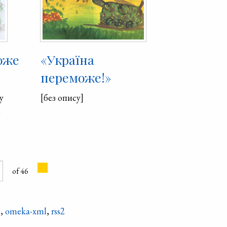
оже
«Україна
переможе!»
у
[без опису]
в
of 46
n
,
omeka-xml
,
rss2