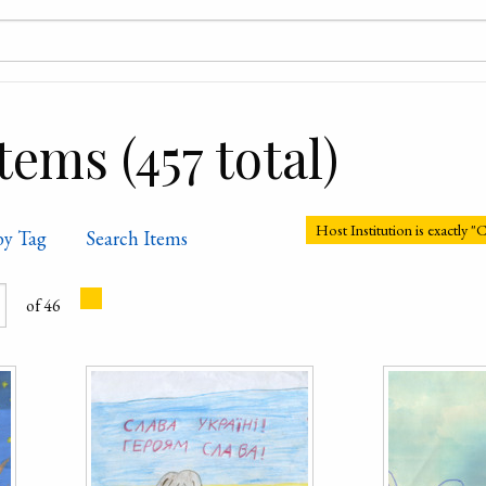
ems (457 total)
Host Institution is exactly 
by Tag
Search Items
of 46