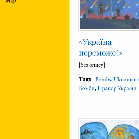
Map
«Україна
переможе!»
[без опису]
Tags
Bombs
,
Ukrainian 
Бомби
,
Прапор України