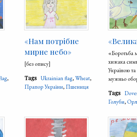
«Нам потрібне
«Велик
мирне небо»
«Боротьба м
хижака симв
[без опису]
Україною та 
Tags
flag
,
Ukrainian flag
,
Wheat
,
мужньо обо
Прапор України
,
Пшениця
Tags
Dove
Голуби
,
Ор