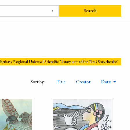
Search
"Cherkasy Regional Universal Scientific Library named for Taras Shevchenko"
Sort by:
Title
Creator
Date