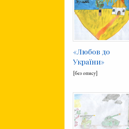
«Любов до
України»
[без опису]