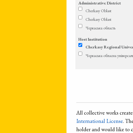
Administrative District
Cherkasy Oblast
Cherkasy Oblast
Черкаська область
Host Institution
Cherkasy Regional Univer
Черкаська обласна універсал
All collective works crea
International License
. Th
holder and would like to 