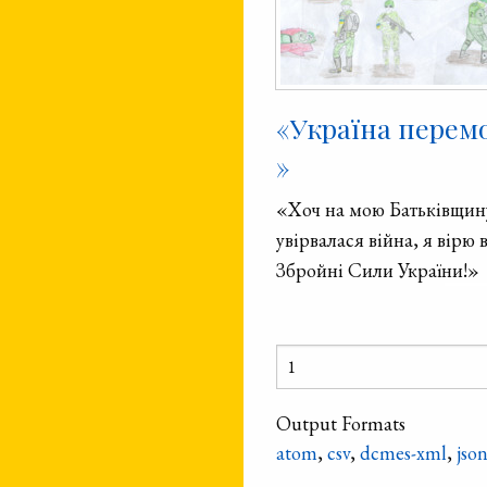
«Україна перем
»
«Хоч на мою Батьківщин
увірвалася війна, я вірю 
Збройні Сили України!»
Output Formats
atom
,
csv
,
dcmes-xml
,
jso