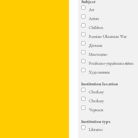
Subject
Art
Artists
Children
Russian-Ukrainian War
Дітлахи
Мистецтво
Російсько-українська війна
Художники
Institution location
Cherkasy
Cherkasy
Черкаси
Institution type
Libraries