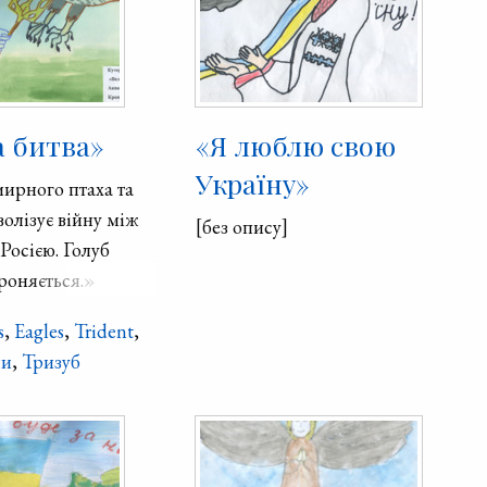
а битва»
«Я люблю свою
Україну»
ирного птаха та
олізує війну між
[без опису]
Росією. Голуб
роняється.»
s
,
Eagles
,
Trident
,
ли
,
Тризуб