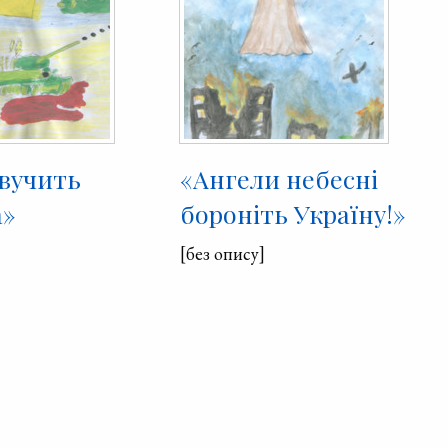
звучить
«Ангели небесні
а»
бороніть Україну!»
[без опису]